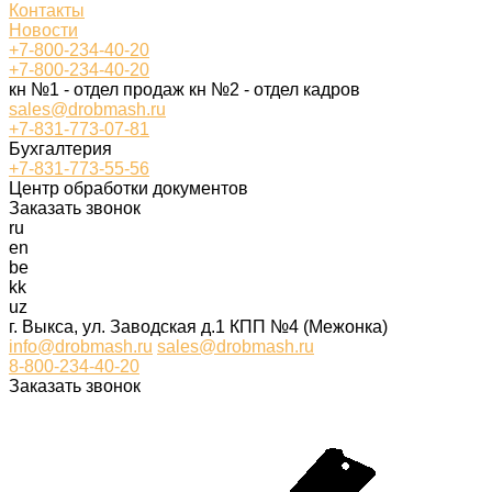
Контакты
Новости
+7-800-234-40-20
+7-800-234-40-20
кн №1 - отдел продаж кн №2 - отдел кадров
sales@drobmash.ru
+7-831-773-07-81
Бухгалтерия
+7-831-773-55-56
Центр обработки документов
Заказать звонок
ru
en
be
kk
uz
г. Выкса, ул. Заводская д.1 КПП №4 (Межонка)
info@drobmash.ru
sales@drobmash.ru
8-800-234-40-20
Заказать звонок