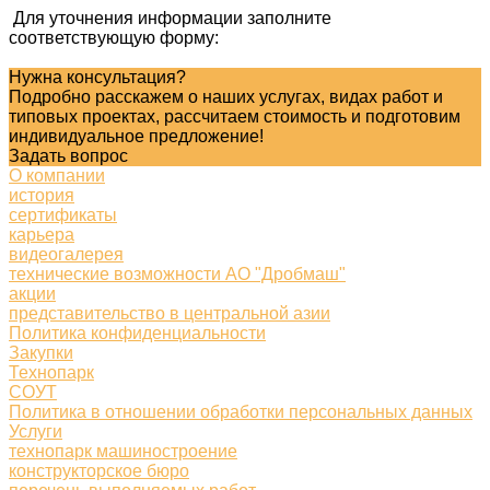
Для уточнения информации заполните
соответствующую форму:
Нужна консультация?
Подробно расскажем о наших услугах, видах работ и
типовых проектах, рассчитаем стоимость и подготовим
индивидуальное предложение!
Задать вопрос
О компании
история
сертификаты
карьера
видеогалерея
технические возможности АО "Дробмаш"
акции
представительство в центральной азии
Политика конфиденциальности
Закупки
Технопарк
СОУТ
Политика в отношении обработки персональных данных
Услуги
технопарк машиностроение
конструкторское бюро