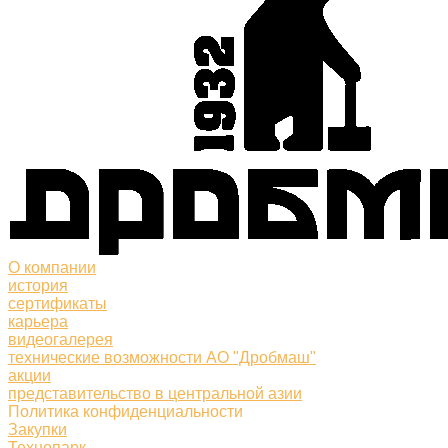
О компании
история
сертификаты
карьера
видеогалерея
технические возможности АО "Дробмаш"
акции
представительство в центральной азии
Политика конфиденциальности
Закупки
Технопарк