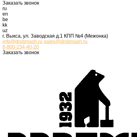
Заказать звонок
ru
en
be
kk
uz
г. Выкса, ул. Заводская д.1 КПП №4 (Межонка)
info@drobmash.ru
sales@drobmash.ru
8-800-234-40-20
Заказать звонок