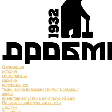
О компании
история
сертификаты
карьера
видеогалерея
технические возможности АО "Дробмаш"
акции
представительство в центральной азии
Политика конфиденциальности
Закупки
Технопарк