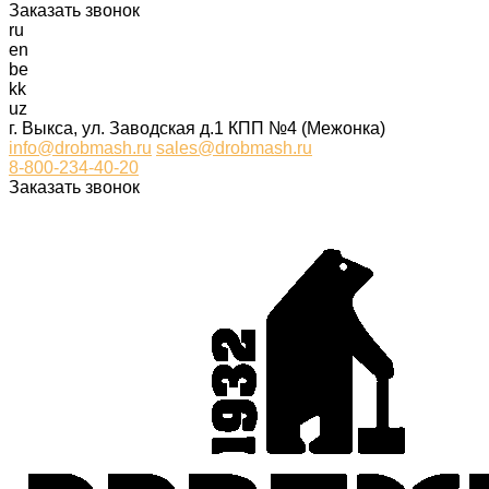
Заказать звонок
ru
en
be
kk
uz
г. Выкса, ул. Заводская д.1 КПП №4 (Межонка)
info@drobmash.ru
sales@drobmash.ru
8-800-234-40-20
Заказать звонок