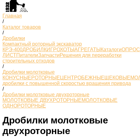
Главная
/
Каталог товаров
/
Дробилки
Компактный роторный экскаватор
КРЭ-400
ДРОБИЛКИ
ГРОХОТЫ
АГРЕГАТЫ
Каталоги
ОПРО
ЛИСТ
Питатели
Запчасти
Решения для переработки
строительных отходов
/
Дробилки молотковые
КОНУСНЫЕ
РОТОРНЫЕ
ЦЕНТРОБЕЖНЫЕ
ЩЕКОВЫЕ
МО
дробилки с повышенной скоростью вращения привода
/
Дробилки молотковые двухроторные
МОЛОТКОВЫЕ ДВУХРОТОРНЫЕ
МОЛОТКОВЫЕ
ОДНОРОТОРНЫЕ
Дробилки молотковые
двухроторные