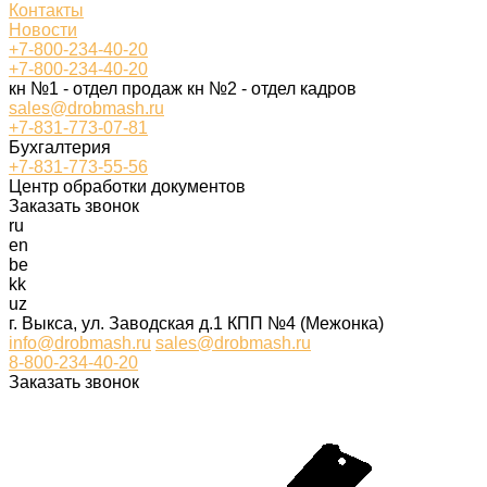
Контакты
Новости
+7-800-234-40-20
+7-800-234-40-20
кн №1 - отдел продаж кн №2 - отдел кадров
sales@drobmash.ru
+7-831-773-07-81
Бухгалтерия
+7-831-773-55-56
Центр обработки документов
Заказать звонок
ru
en
be
kk
uz
г. Выкса, ул. Заводская д.1 КПП №4 (Межонка)
info@drobmash.ru
sales@drobmash.ru
8-800-234-40-20
Заказать звонок