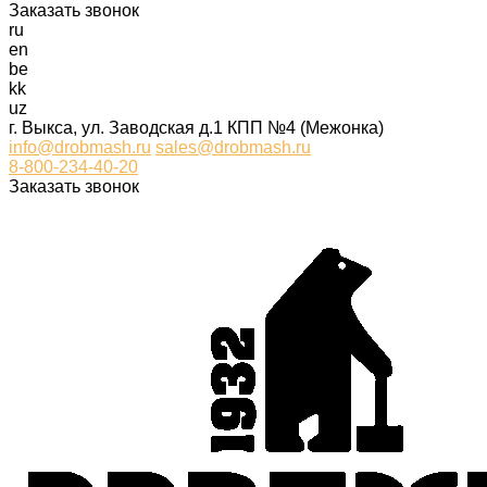
Заказать звонок
ru
en
be
kk
uz
г. Выкса, ул. Заводская д.1 КПП №4 (Межонка)
info@drobmash.ru
sales@drobmash.ru
8-800-234-40-20
Заказать звонок