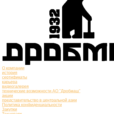
О компании
история
сертификаты
карьера
видеогалерея
технические возможности АО "Дробмаш"
акции
представительство в центральной азии
Политика конфиденциальности
Закупки
Технопарк