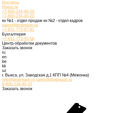
Контакты
Новости
+7-800-234-40-20
+7-800-234-40-20
кн №1 - отдел продаж кн №2 - отдел кадров
sales@drobmash.ru
+7-831-773-07-81
Бухгалтерия
+7-831-773-55-56
Центр обработки документов
Заказать звонок
ru
en
be
kk
uz
г. Выкса, ул. Заводская д.1 КПП №4 (Межонка)
info@drobmash.ru
sales@drobmash.ru
8-800-234-40-20
Заказать звонок