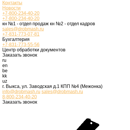
Контакты
Новости
+7-800-234-40-20
+7-800-234-40-20
кн №1 - отдел продаж кн №2 - отдел кадров
sales@drobmash.ru
+7-831-773-07-81
Бухгалтерия
+7-831-773-55-56
Центр обработки документов
Заказать звонок
ru
en
be
kk
uz
г. Выкса, ул. Заводская д.1 КПП №4 (Межонка)
info@drobmash.ru
sales@drobmash.ru
8-800-234-40-20
Заказать звонок