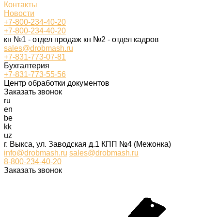
Контакты
Новости
+7-800-234-40-20
+7-800-234-40-20
кн №1 - отдел продаж кн №2 - отдел кадров
sales@drobmash.ru
+7-831-773-07-81
Бухгалтерия
+7-831-773-55-56
Центр обработки документов
Заказать звонок
ru
en
be
kk
uz
г. Выкса, ул. Заводская д.1 КПП №4 (Межонка)
info@drobmash.ru
sales@drobmash.ru
8-800-234-40-20
Заказать звонок