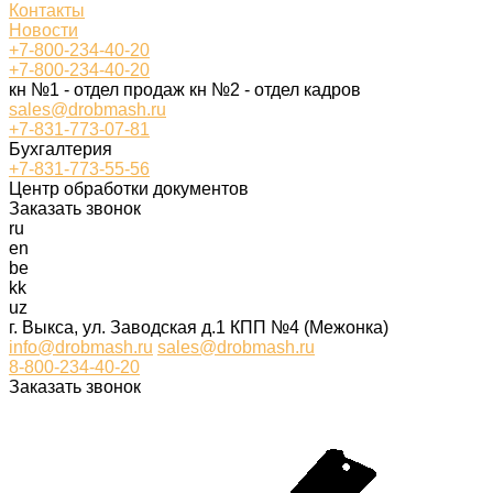
Контакты
Новости
+7-800-234-40-20
+7-800-234-40-20
кн №1 - отдел продаж кн №2 - отдел кадров
sales@drobmash.ru
+7-831-773-07-81
Бухгалтерия
+7-831-773-55-56
Центр обработки документов
Заказать звонок
ru
en
be
kk
uz
г. Выкса, ул. Заводская д.1 КПП №4 (Межонка)
info@drobmash.ru
sales@drobmash.ru
8-800-234-40-20
Заказать звонок