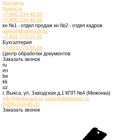
Контакты
Новости
+7-800-234-40-20
+7-800-234-40-20
кн №1 - отдел продаж кн №2 - отдел кадров
sales@drobmash.ru
+7-831-773-07-81
Бухгалтерия
+7-831-773-55-56
Центр обработки документов
Заказать звонок
ru
en
be
kk
uz
г. Выкса, ул. Заводская д.1 КПП №4 (Межонка)
info@drobmash.ru
sales@drobmash.ru
8-800-234-40-20
Заказать звонок