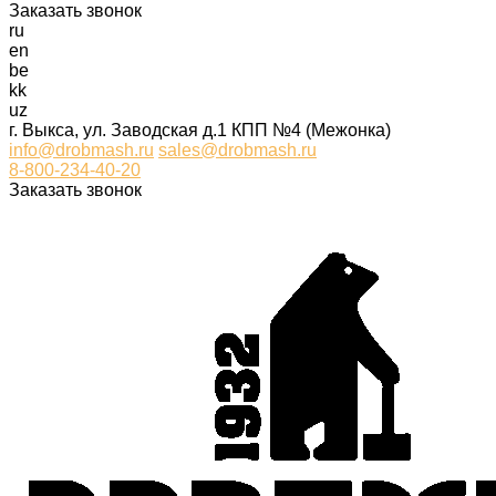
Заказать звонок
ru
en
be
kk
uz
г. Выкса, ул. Заводская д.1 КПП №4 (Межонка)
info@drobmash.ru
sales@drobmash.ru
8-800-234-40-20
Заказать звонок