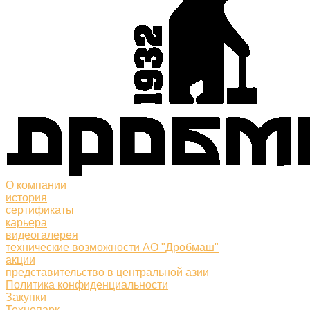
О компании
история
сертификаты
карьера
видеогалерея
технические возможности АО "Дробмаш"
акции
представительство в центральной азии
Политика конфиденциальности
Закупки
Технопарк