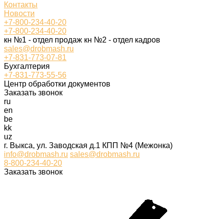
Контакты
Новости
+7-800-234-40-20
+7-800-234-40-20
кн №1 - отдел продаж кн №2 - отдел кадров
sales@drobmash.ru
+7-831-773-07-81
Бухгалтерия
+7-831-773-55-56
Центр обработки документов
Заказать звонок
ru
en
be
kk
uz
г. Выкса, ул. Заводская д.1 КПП №4 (Межонка)
info@drobmash.ru
sales@drobmash.ru
8-800-234-40-20
Заказать звонок