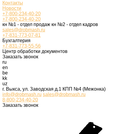
Контакты
Новости
+7-800-234-40-20
+7-800-234-40-20
кн №1 - отдел продаж кн №2 - отдел кадров
sales@drobmash.ru
+7-831-773-07-81
Бухгалтерия
+7-831-773-55-56
Центр обработки документов
Заказать звонок
ru
en
be
kk
uz
г. Выкса, ул. Заводская д.1 КПП №4 (Межонка)
info@drobmash.ru
sales@drobmash.ru
8-800-234-40-20
Заказать звонок