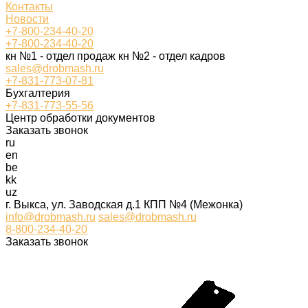
Контакты
Новости
+7-800-234-40-20
+7-800-234-40-20
кн №1 - отдел продаж кн №2 - отдел кадров
sales@drobmash.ru
+7-831-773-07-81
Бухгалтерия
+7-831-773-55-56
Центр обработки документов
Заказать звонок
ru
en
be
kk
uz
г. Выкса, ул. Заводская д.1 КПП №4 (Межонка)
info@drobmash.ru
sales@drobmash.ru
8-800-234-40-20
Заказать звонок