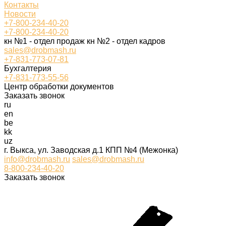
Контакты
Новости
+7-800-234-40-20
+7-800-234-40-20
кн №1 - отдел продаж кн №2 - отдел кадров
sales@drobmash.ru
+7-831-773-07-81
Бухгалтерия
+7-831-773-55-56
Центр обработки документов
Заказать звонок
ru
en
be
kk
uz
г. Выкса, ул. Заводская д.1 КПП №4 (Межонка)
info@drobmash.ru
sales@drobmash.ru
8-800-234-40-20
Заказать звонок