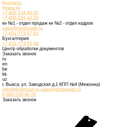
Контакты
Новости
+7-800-234-40-20
+7-800-234-40-20
кн №1 - отдел продаж кн №2 - отдел кадров
sales@drobmash.ru
+7-831-773-07-81
Бухгалтерия
+7-831-773-55-56
Центр обработки документов
Заказать звонок
ru
en
be
kk
uz
г. Выкса, ул. Заводская д.1 КПП №4 (Межонка)
info@drobmash.ru
sales@drobmash.ru
8-800-234-40-20
Заказать звонок