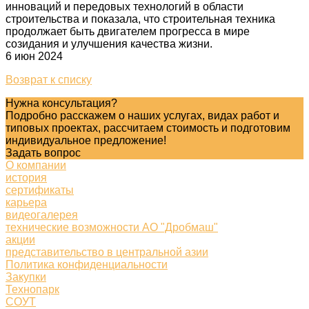
инноваций и передовых технологий в области
строительства и показала, что строительная техника
продолжает быть двигателем прогресса в мире
созидания и улучшения качества жизни.
6 июн 2024
Возврат к списку
Нужна консультация?
Подробно расскажем о наших услугах, видах работ и
типовых проектах, рассчитаем стоимость и подготовим
индивидуальное предложение!
Задать вопрос
О компании
история
сертификаты
карьера
видеогалерея
технические возможности АО "Дробмаш"
акции
представительство в центральной азии
Политика конфиденциальности
Закупки
Технопарк
СОУТ