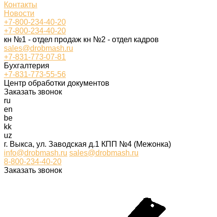
Контакты
Новости
+7-800-234-40-20
+7-800-234-40-20
кн №1 - отдел продаж кн №2 - отдел кадров
sales@drobmash.ru
+7-831-773-07-81
Бухгалтерия
+7-831-773-55-56
Центр обработки документов
Заказать звонок
ru
en
be
kk
uz
г. Выкса, ул. Заводская д.1 КПП №4 (Межонка)
info@drobmash.ru
sales@drobmash.ru
8-800-234-40-20
Заказать звонок