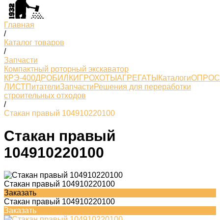
Главная
/
Каталог товаров
/
Запчасти
Компактный роторный экскаватор
КРЭ-400
ДРОБИЛКИ
ГРОХОТЫ
АГРЕГАТЫ
Каталоги
ОПРО
ЛИСТ
Питатели
Запчасти
Решения для переработки
строительных отходов
/
Стакан правый 104910220100
Стакан правый
104910220100
Стакан правый 104910220100
Заказать
Стакан правый 104910220100
Заказать