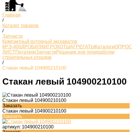
Главная
/
Каталог товаров
/
Запчасти
Компактный роторный экскаватор
КРЭ-400
ДРОБИЛКИ
ГРОХОТЫ
АГРЕГАТЫ
Каталоги
ОПРО
ЛИСТ
Питатели
Запчасти
Решения для переработки
строительных отходов
/
Стакан левый 104900210100
Стакан левый 104900210100
Стакан левый 104900210100
Заказать
Стакан левый 104900210100
Заказать
артикул:
104900210100