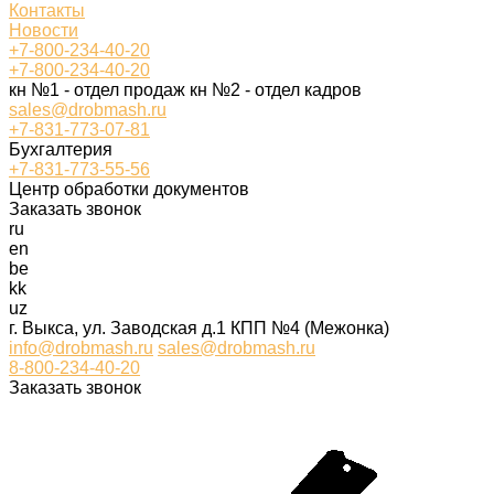
Контакты
Новости
+7-800-234-40-20
+7-800-234-40-20
кн №1 - отдел продаж кн №2 - отдел кадров
sales@drobmash.ru
+7-831-773-07-81
Бухгалтерия
+7-831-773-55-56
Центр обработки документов
Заказать звонок
ru
en
be
kk
uz
г. Выкса, ул. Заводская д.1 КПП №4 (Межонка)
info@drobmash.ru
sales@drobmash.ru
8-800-234-40-20
Заказать звонок