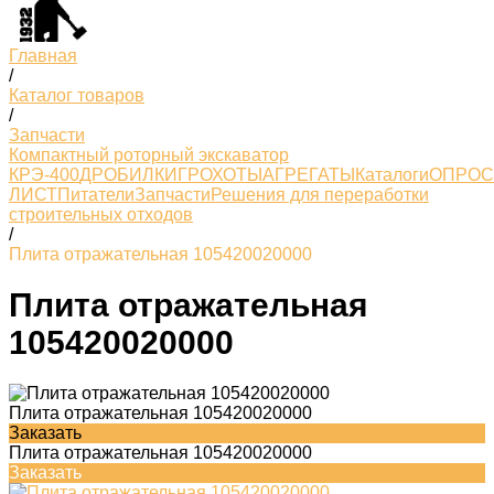
Главная
/
Каталог товаров
/
Запчасти
Компактный роторный экскаватор
КРЭ-400
ДРОБИЛКИ
ГРОХОТЫ
АГРЕГАТЫ
Каталоги
ОПРО
ЛИСТ
Питатели
Запчасти
Решения для переработки
строительных отходов
/
Плита отражательная 105420020000
Плита отражательная
105420020000
Плита отражательная 105420020000
Заказать
Плита отражательная 105420020000
Заказать