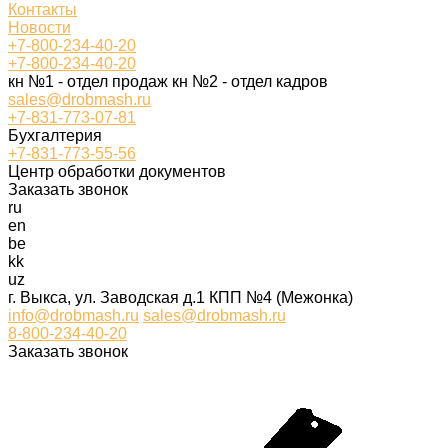
Контакты
Новости
+7-800-234-40-20
+7-800-234-40-20
кн №1 - отдел продаж кн №2 - отдел кадров
sales@drobmash.ru
+7-831-773-07-81
Бухгалтерия
+7-831-773-55-56
Центр обработки документов
Заказать звонок
ru
en
be
kk
uz
г. Выкса, ул. Заводская д.1 КПП №4 (Межонка)
info@drobmash.ru
sales@drobmash.ru
8-800-234-40-20
Заказать звонок