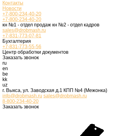
Контакты
Новости
+7-800-234-40-20
+7-800-234-40-20
кн №1 - отдел продаж кн №2 - отдел кадров
sales@drobmash.ru
+7-831-773-07-81
Бухгалтерия
+7-831-773-55-56
Центр обработки документов
Заказать звонок
ru
en
be
kk
uz
г. Выкса, ул. Заводская д.1 КПП №4 (Межонка)
info@drobmash.ru
sales@drobmash.ru
8-800-234-40-20
Заказать звонок