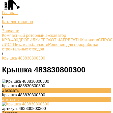
Главная
/
Каталог товаров
/
Запчасти
Компактный роторный экскаватор
КРЭ-400
ДРОБИЛКИ
ГРОХОТЫ
АГРЕГАТЫ
Каталоги
ОПРО
ЛИСТ
Питатели
Запчасти
Решения для переработки
строительных отходов
/
Крышка 483830800300
Крышка 483830800300
Крышка 483830800300
Заказать
Крышка 483830800300
Заказать
артикул:
483830800300