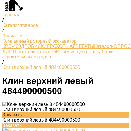
Главная
/
Каталог товаров
/
Запчасти
Компактный роторный экскаватор
КРЭ-400
ДРОБИЛКИ
ГРОХОТЫ
АГРЕГАТЫ
Каталоги
ОПРО
ЛИСТ
Питатели
Запчасти
Решения для переработки
строительных отходов
/
Клин верхний левый 484490000500
Клин верхний левый
484490000500
Клин верхний левый 484490000500
Заказать
Клин верхний левый 484490000500
Заказать