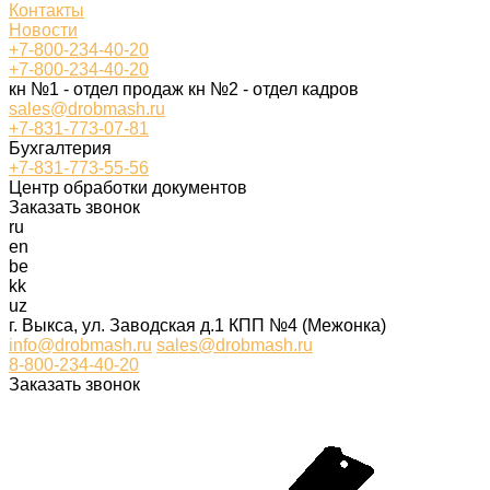
Контакты
Новости
+7-800-234-40-20
+7-800-234-40-20
кн №1 - отдел продаж кн №2 - отдел кадров
sales@drobmash.ru
+7-831-773-07-81
Бухгалтерия
+7-831-773-55-56
Центр обработки документов
Заказать звонок
ru
en
be
kk
uz
г. Выкса, ул. Заводская д.1 КПП №4 (Межонка)
info@drobmash.ru
sales@drobmash.ru
8-800-234-40-20
Заказать звонок