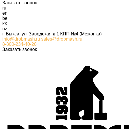
Заказать звонок
ru
en
be
kk
uz
г. Выкса, ул. Заводская д.1 КПП №4 (Межонка)
info@drobmash.ru
sales@drobmash.ru
8-800-234-40-20
Заказать звонок