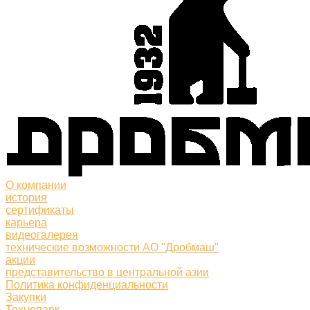
О компании
история
сертификаты
карьера
видеогалерея
технические возможности АО "Дробмаш"
акции
представительство в центральной азии
Политика конфиденциальности
Закупки
Технопарк