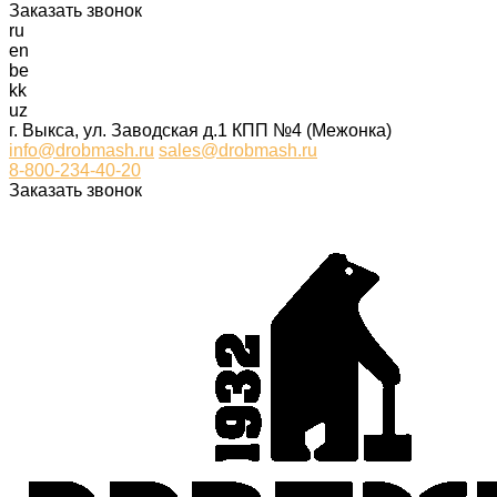
Заказать звонок
ru
en
be
kk
uz
г. Выкса, ул. Заводская д.1 КПП №4 (Межонка)
info@drobmash.ru
sales@drobmash.ru
8-800-234-40-20
Заказать звонок