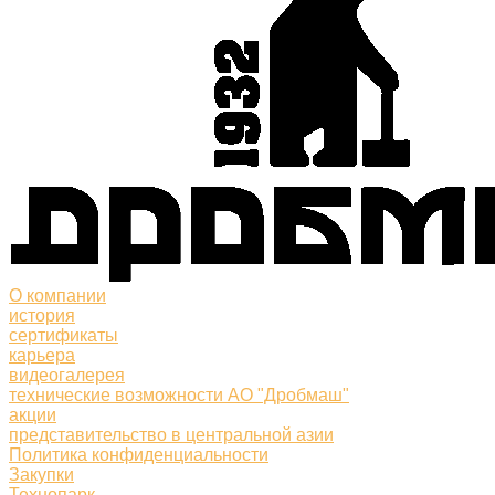
О компании
история
сертификаты
карьера
видеогалерея
технические возможности АО "Дробмаш"
акции
представительство в центральной азии
Политика конфиденциальности
Закупки
Технопарк