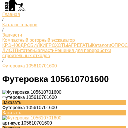
Главная
/
Каталог товаров
/
Запчасти
Компактный роторный экскаватор
КРЭ-400
ДРОБИЛКИ
ГРОХОТЫ
АГРЕГАТЫ
Каталоги
ОПРО
ЛИСТ
Питатели
Запчасти
Решения для переработки
строительных отходов
/
Футеровка 105610701600
Футеровка 105610701600
Футеровка 105610701600
Заказать
Футеровка 105610701600
Заказать
артикул:
105610701600