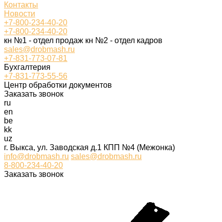
Контакты
Новости
+7-800-234-40-20
+7-800-234-40-20
кн №1 - отдел продаж кн №2 - отдел кадров
sales@drobmash.ru
+7-831-773-07-81
Бухгалтерия
+7-831-773-55-56
Центр обработки документов
Заказать звонок
ru
en
be
kk
uz
г. Выкса, ул. Заводская д.1 КПП №4 (Межонка)
info@drobmash.ru
sales@drobmash.ru
8-800-234-40-20
Заказать звонок