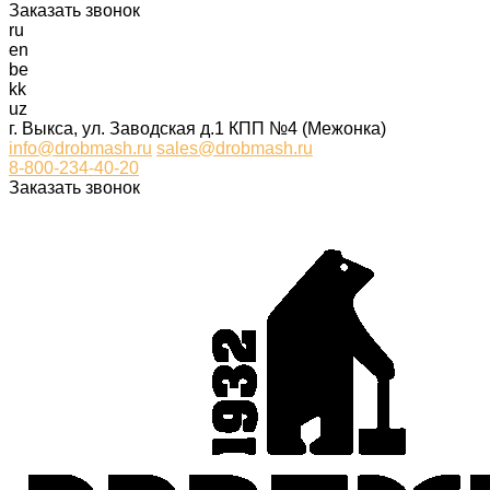
Заказать звонок
ru
en
be
kk
uz
г. Выкса, ул. Заводская д.1 КПП №4 (Межонка)
info@drobmash.ru
sales@drobmash.ru
8-800-234-40-20
Заказать звонок