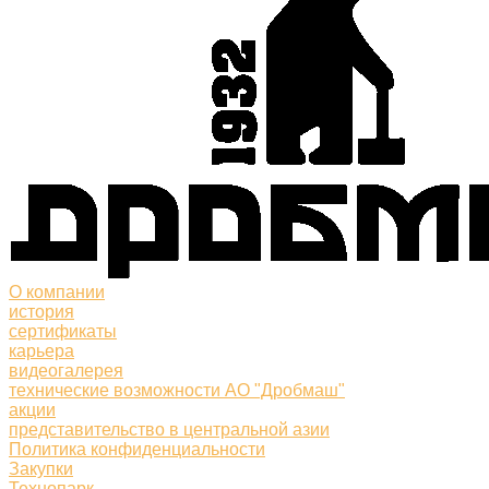
О компании
история
сертификаты
карьера
видеогалерея
технические возможности АО "Дробмаш"
акции
представительство в центральной азии
Политика конфиденциальности
Закупки
Технопарк