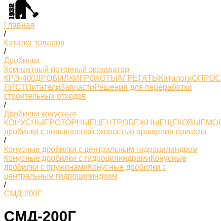
Главная
/
Каталог товаров
/
Дробилки
Компактный роторный экскаватор
КРЭ-400
ДРОБИЛКИ
ГРОХОТЫ
АГРЕГАТЫ
Каталоги
ОПРО
ЛИСТ
Питатели
Запчасти
Решения для переработки
строительных отходов
/
Дробилки конусные
КОНУСНЫЕ
РОТОРНЫЕ
ЦЕНТРОБЕЖНЫЕ
ЩЕКОВЫЕ
МО
дробилки с повышенной скоростью вращения привода
/
Конусные дробилки с центральным гидроцилиндром
Конусные дробилки с гидроцилиндрами
Конусные
дробилки с пружинами
Конусные дробилки с
центральным гидроцилиндром
/
СМД-200Г
СМД-200Г