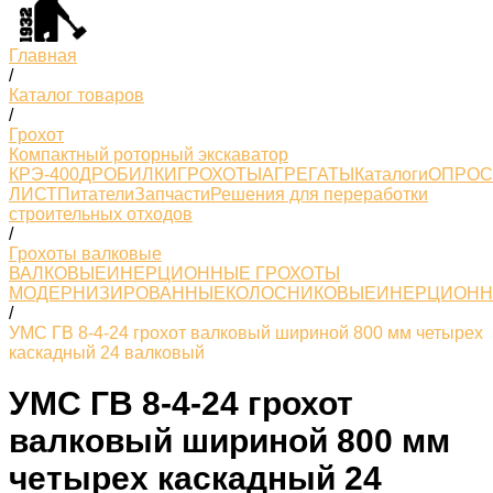
Главная
/
Каталог товаров
/
Грохот
Компактный роторный экскаватор
КРЭ-400
ДРОБИЛКИ
ГРОХОТЫ
АГРЕГАТЫ
Каталоги
ОПРО
ЛИСТ
Питатели
Запчасти
Решения для переработки
строительных отходов
/
Грохоты валковые
ВАЛКОВЫЕ
ИНЕРЦИОННЫЕ ГРОХОТЫ
МОДЕРНИЗИРОВАННЫЕ
КОЛОСНИКОВЫЕ
ИНЕРЦИОН
/
УМС ГВ 8-4-24 грохот валковый шириной 800 мм четырех
каскадный 24 валковый
УМС ГВ 8-4-24 грохот
валковый шириной 800 мм
четырех каскадный 24