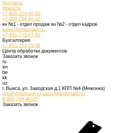
Контакты
Новости
+7-800-234-40-20
+7-800-234-40-20
кн №1 - отдел продаж кн №2 - отдел кадров
sales@drobmash.ru
+7-831-773-07-81
Бухгалтерия
+7-831-773-55-56
Центр обработки документов
Заказать звонок
ru
en
be
kk
uz
г. Выкса, ул. Заводская д.1 КПП №4 (Межонка)
info@drobmash.ru
sales@drobmash.ru
8-800-234-40-20
Заказать звонок