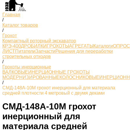
Главная
/
Каталог товаров
/
Грохот
Компактный роторный экскаватор
КРЭ-400
ДРОБИЛКИ
ГРОХОТЫ
АГРЕГАТЫ
Каталоги
ОПРО
ЛИСТ
Питатели
Запчасти
Решения для переработки
строительных отходов
/
Грохоты инерционные
ВАЛКОВЫЕ
ИНЕРЦИОННЫЕ ГРОХОТЫ
МОДЕРНИЗИРОВАННЫЕ
КОЛОСНИКОВЫЕ
ИНЕРЦИОН
/
СМД-148А-10М грохот инерционный для материала
средней плотности 4 метровый с двумя деками
СМД-148А-10М грохот
инерционный для
материала средней