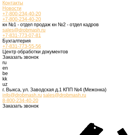
Контакты
Новости
+7-800-234-40-20
+7-800-234-40-20
кн №1 - отдел продаж кн №2 - отдел кадров
sales@drobmash.ru
+7-831-773-07-81
Бухгалтерия
+7-831-773-55-56
Центр обработки документов
Заказать звонок
ru
en
be
kk
uz
г. Выкса, ул. Заводская д.1 КПП №4 (Межонка)
info@drobmash.ru
sales@drobmash.ru
8-800-234-40-20
Заказать звонок