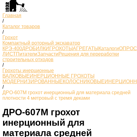
Главная
/
Каталог товаров
/
Грохот
Компактный роторный экскаватор
КРЭ-400
ДРОБИЛКИ
ГРОХОТЫ
АГРЕГАТЫ
Каталоги
ОПРО
ЛИСТ
Питатели
Запчасти
Решения для переработки
строительных отходов
/
Грохоты инерционные
ВАЛКОВЫЕ
ИНЕРЦИОННЫЕ ГРОХОТЫ
МОДЕРНИЗИРОВАННЫЕ
КОЛОСНИКОВЫЕ
ИНЕРЦИОН
/
ДРО-607М грохот инерционный для материала средней
плотности 4 метровый с тремя деками
ДРО-607М грохот
инерционный для
материала средней