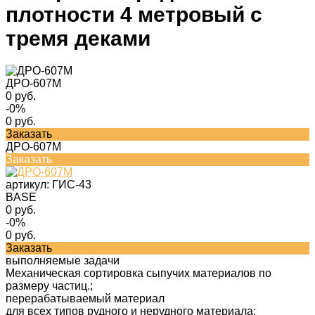
плотности 4 метровый с
тремя деками
ДРО-607М
0 руб.
-0%
0 руб.
Заказать
ДРО-607М
Заказать
артикул:
ГИС-43
BASE
0 руб.
-0%
0 руб.
Заказать
выполняемые задачи
Механическая сортировка сыпучих материалов по
размеру частиц.;
перерабатываемый материал
для всех типов рудного и нерудного материала;