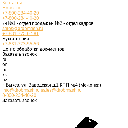
Контакты
Новости
+7-800-234-40-20
+7-800-234-40-20
кн №1 - отдел продаж кн №2 - отдел кадров
sales@drobmash.ru
+7-831-773-07-81
Бухгалтерия
+7-831-773-55-56
Центр обработки документов
Заказать звонок
ru
en
be
kk
uz
г. Выкса, ул. Заводская д.1 КПП №4 (Межонка)
info@drobmash.ru
sales@drobmash.ru
8-800-234-40-20
Заказать звонок