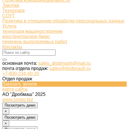
Политика конфиденциальности
Закупки
Технопарк
СОУТ
Политика в отношении обработки персональных данных
Услуги
технопарк машиностроение
конструкторское бюро
перечень выполняемых работ
Контакты
основная почта:
sales_drobmash@mail.ru
почта отдела продаж:
sales@drobmash.ru
+7-800-234-40-20
Отдел продаж
Заказать звонок
карта сайта
АО "Дробмаш" 2025
www.simpo.biz
Посмотреть демо
×
Посмотреть демо
×