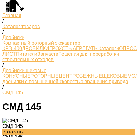
Главная
/
Каталог товаров
/
Дробилки
Компактный роторный экскаватор
КРЭ-400
ДРОБИЛКИ
ГРОХОТЫ
АГРЕГАТЫ
Каталоги
ОПРО
ЛИСТ
Питатели
Запчасти
Решения для переработки
строительных отходов
/
Дробилки щековые
КОНУСНЫЕ
РОТОРНЫЕ
ЦЕНТРОБЕЖНЫЕ
ЩЕКОВЫЕ
МО
дробилки с повышенной скоростью вращения привода
/
СМД 145
СМД 145
СМД 145
Заказать