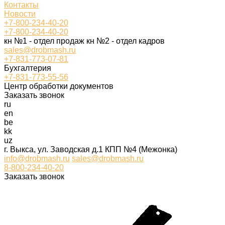
Контакты
Новости
+7-800-234-40-20
+7-800-234-40-20
кн №1 - отдел продаж кн №2 - отдел кадров
sales@drobmash.ru
+7-831-773-07-81
Бухгалтерия
+7-831-773-55-56
Центр обработки документов
Заказать звонок
ru
en
be
kk
uz
г. Выкса, ул. Заводская д.1 КПП №4 (Межонка)
info@drobmash.ru
sales@drobmash.ru
8-800-234-40-20
Заказать звонок