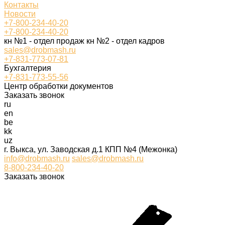
Контакты
Новости
+7-800-234-40-20
+7-800-234-40-20
кн №1 - отдел продаж кн №2 - отдел кадров
sales@drobmash.ru
+7-831-773-07-81
Бухгалтерия
+7-831-773-55-56
Центр обработки документов
Заказать звонок
ru
en
be
kk
uz
г. Выкса, ул. Заводская д.1 КПП №4 (Межонка)
info@drobmash.ru
sales@drobmash.ru
8-800-234-40-20
Заказать звонок