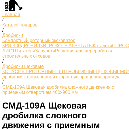
Главная
/
Каталог товаров
/
Дробилки
Компактный роторный экскаватор
КРЭ-400
ДРОБИЛКИ
ГРОХОТЫ
АГРЕГАТЫ
Каталоги
ОПРО
ЛИСТ
Питатели
Запчасти
Решения для переработки
строительных отходов
/
Дробилки щековые
КОНУСНЫЕ
РОТОРНЫЕ
ЦЕНТРОБЕЖНЫЕ
ЩЕКОВЫЕ
МО
дробилки с повышенной скоростью вращения привода
/
СМД-109А Щековая дробилка сложного движения с
приемным отверстием 400х900 мм
СМД-109А Щековая
дробилка сложного
движения с приемным