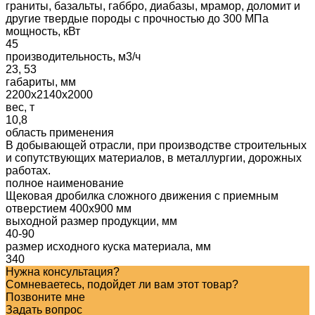
граниты, базальты, габбро, диабазы, мрамор, доломит и
другие твердые породы с прочностью до 300 МПа
мощность, кВт
45
производительность, м3/ч
23, 53
габариты, мм
2200х2140х2000
вес, т
10,8
область применения
В добывающей отрасли, при производстве строительных
и сопутствующих материалов, в металлургии, дорожных
работах.
полное наименование
Щековая дробилка сложного движения с приемным
отверстием 400х900 мм
выходной размер продукции, мм
40-90
размер исходного куска материала, мм
340
Нужна консультация?
Сомневаетесь, подойдет ли вам этот товар?
Позвоните мне
Задать вопрос