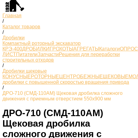
Главная
/
Каталог товаров
/
Дробилки
Компактный роторный экскаватор
КРЭ-400
ДРОБИЛКИ
ГРОХОТЫ
АГРЕГАТЫ
Каталоги
ОПРО
ЛИСТ
Питатели
Запчасти
Решения для переработки
строительных отходов
/
Дробилки щековые
КОНУСНЫЕ
РОТОРНЫЕ
ЦЕНТРОБЕЖНЫЕ
ЩЕКОВЫЕ
МО
дробилки с повышенной скоростью вращения привода
/
ДРО-710 (СМД-110АМ) Щековая дробилка сложного
движения с приемным отверстием 550х900 мм
ДРО-710 (СМД-110АМ)
Щековая дробилка
сложного движения с