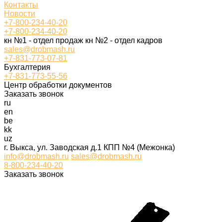
Контакты
Новости
+7-800-234-40-20
+7-800-234-40-20
кн №1 - отдел продаж кн №2 - отдел кадров
sales@drobmash.ru
+7-831-773-07-81
Бухгалтерия
+7-831-773-55-56
Центр обработки документов
Заказать звонок
ru
en
be
kk
uz
г. Выкса, ул. Заводская д.1 КПП №4 (Межонка)
info@drobmash.ru
sales@drobmash.ru
8-800-234-40-20
Заказать звонок