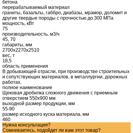
бетона
перерабатываемый материал
граниты, базальты, габбро, диабазы, мрамор, доломит и
другие твердые породы с прочностью до 300 МПа
мощность, кВт
75
производительность, м3/ч
45, 70
габариты, мм
2700х2270х2510
вес, т
18,5
область применения
В добывающей отрасли, при производстве строительных
и сопутствующих материалов, в металлургии, дорожных
работах.
полное наименование
Щековая дробилка сложного движения с приемным
отверстием 550х900 мм
выходной размер продукции, мм
55-90
размер исходного куска материала, мм
460
Нужна консультация?
Сомневаетесь, подойдет ли вам этот товар?