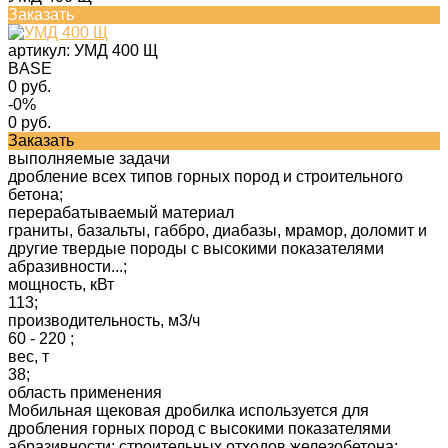
Заказать
артикул:
УМД 400 Щ
BASE
0 руб.
-0%
0 руб.
Заказать
выполняемые задачи
дробление всех типов горных пород и строительного
бетона;
перерабатываемый материал
граниты, базальты, габбро, диабазы, мрамор, доломит и
другие твердые породы с высокими показателями
абразивности...;
мощность, кВт
113;
производительность, м3/ч
60 - 220 ;
вес, т
38;
область применения
Мобильная щековая дробилка используется для
дробления горных пород с высокими показателями
абразивности; строительных отходов железобетона;