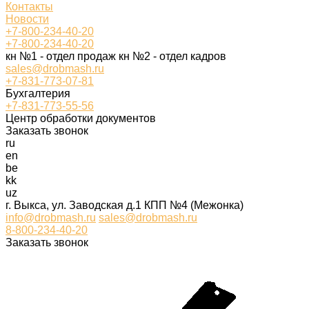
Контакты
Новости
+7-800-234-40-20
+7-800-234-40-20
кн №1 - отдел продаж кн №2 - отдел кадров
sales@drobmash.ru
+7-831-773-07-81
Бухгалтерия
+7-831-773-55-56
Центр обработки документов
Заказать звонок
ru
en
be
kk
uz
г. Выкса, ул. Заводская д.1 КПП №4 (Межонка)
info@drobmash.ru
sales@drobmash.ru
8-800-234-40-20
Заказать звонок