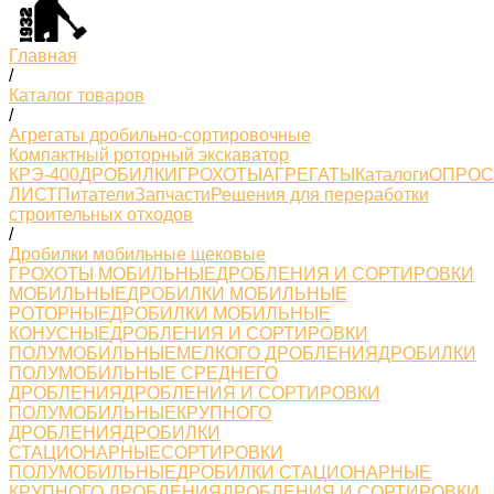
Главная
/
Каталог товаров
/
Агрегаты дробильно-сортировочные
Компактный роторный экскаватор
КРЭ-400
ДРОБИЛКИ
ГРОХОТЫ
АГРЕГАТЫ
Каталоги
ОПРО
ЛИСТ
Питатели
Запчасти
Решения для переработки
строительных отходов
/
Дробилки мобильные щековые
ГРОХОТЫ МОБИЛЬНЫЕ
ДРОБЛЕНИЯ И СОРТИРОВКИ
МОБИЛЬНЫЕ
ДРОБИЛКИ МОБИЛЬНЫЕ
РОТОРНЫЕ
ДРОБИЛКИ МОБИЛЬНЫЕ
КОНУСНЫЕ
ДРОБЛЕНИЯ И СОРТИРОВКИ
ПОЛУМОБИЛЬНЫЕМЕЛКОГО ДРОБЛЕНИЯ
ДРОБИЛКИ
ПОЛУМОБИЛЬНЫЕ СРЕДНЕГО
ДРОБЛЕНИЯ
ДРОБЛЕНИЯ И СОРТИРОВКИ
ПОЛУМОБИЛЬНЫЕКРУПНОГО
ДРОБЛЕНИЯ
ДРОБИЛКИ
СТАЦИОНАРНЫЕ
СОРТИРОВКИ
ПОЛУМОБИЛЬНЫЕ
ДРОБИЛКИ СТАЦИОНАРНЫЕ
КРУПНОГО ДРОБЛЕНИЯ
ДРОБЛЕНИЯ И СОРТИРОВКИ