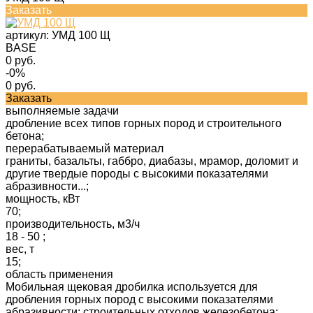
Заказать
артикул:
УМД 100 Щ
BASE
0 руб.
-0%
0 руб.
Заказать
выполняемые задачи
дробление всех типов горных пород и строительного
бетона;
перерабатываемый материал
граниты, базальты, габбро, диабазы, мрамор, доломит и
другие твердые породы с высокими показателями
абразивности...;
мощность, кВт
70;
производительность, м3/ч
18 - 50 ;
вес, т
15;
область применения
Мобильная щековая дробилка используется для
дробления горных пород с высокими показателями
абразивности; строительных отходов железобетона;