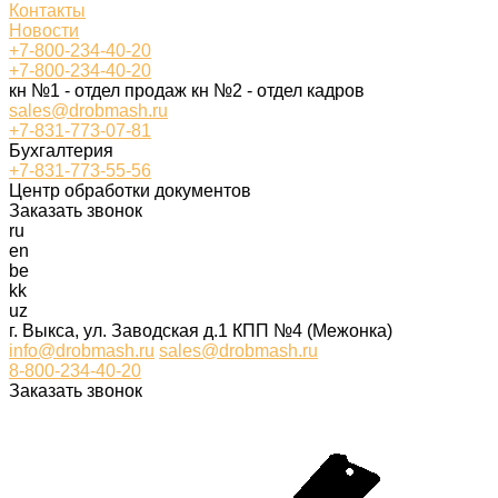
Контакты
Новости
+7-800-234-40-20
+7-800-234-40-20
кн №1 - отдел продаж кн №2 - отдел кадров
sales@drobmash.ru
+7-831-773-07-81
Бухгалтерия
+7-831-773-55-56
Центр обработки документов
Заказать звонок
ru
en
be
kk
uz
г. Выкса, ул. Заводская д.1 КПП №4 (Межонка)
info@drobmash.ru
sales@drobmash.ru
8-800-234-40-20
Заказать звонок