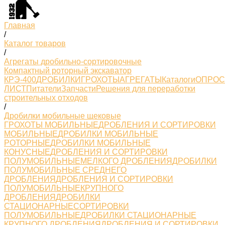
Главная
/
Каталог товаров
/
Агрегаты дробильно-сортировочные
Компактный роторный экскаватор
КРЭ-400
ДРОБИЛКИ
ГРОХОТЫ
АГРЕГАТЫ
Каталоги
ОПРО
ЛИСТ
Питатели
Запчасти
Решения для переработки
строительных отходов
/
Дробилки мобильные щековые
ГРОХОТЫ МОБИЛЬНЫЕ
ДРОБЛЕНИЯ И СОРТИРОВКИ
МОБИЛЬНЫЕ
ДРОБИЛКИ МОБИЛЬНЫЕ
РОТОРНЫЕ
ДРОБИЛКИ МОБИЛЬНЫЕ
КОНУСНЫЕ
ДРОБЛЕНИЯ И СОРТИРОВКИ
ПОЛУМОБИЛЬНЫЕМЕЛКОГО ДРОБЛЕНИЯ
ДРОБИЛКИ
ПОЛУМОБИЛЬНЫЕ СРЕДНЕГО
ДРОБЛЕНИЯ
ДРОБЛЕНИЯ И СОРТИРОВКИ
ПОЛУМОБИЛЬНЫЕКРУПНОГО
ДРОБЛЕНИЯ
ДРОБИЛКИ
СТАЦИОНАРНЫЕ
СОРТИРОВКИ
ПОЛУМОБИЛЬНЫЕ
ДРОБИЛКИ СТАЦИОНАРНЫЕ
КРУПНОГО ДРОБЛЕНИЯ
ДРОБЛЕНИЯ И СОРТИРОВКИ