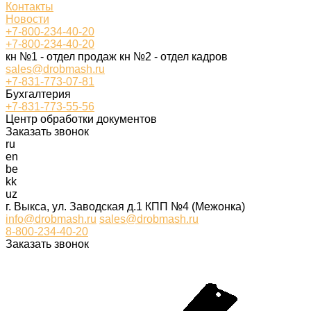
Контакты
Новости
+7-800-234-40-20
+7-800-234-40-20
кн №1 - отдел продаж кн №2 - отдел кадров
sales@drobmash.ru
+7-831-773-07-81
Бухгалтерия
+7-831-773-55-56
Центр обработки документов
Заказать звонок
ru
en
be
kk
uz
г. Выкса, ул. Заводская д.1 КПП №4 (Межонка)
info@drobmash.ru
sales@drobmash.ru
8-800-234-40-20
Заказать звонок