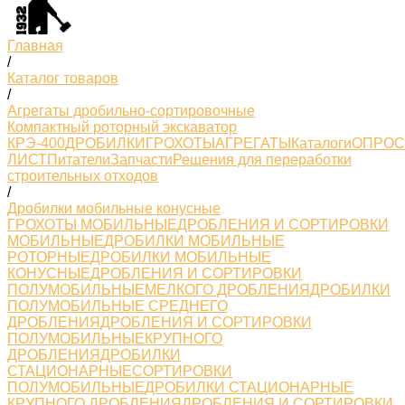
Главная
/
Каталог товаров
/
Агрегаты дробильно-сортировочные
Компактный роторный экскаватор
КРЭ-400
ДРОБИЛКИ
ГРОХОТЫ
АГРЕГАТЫ
Каталоги
ОПРО
ЛИСТ
Питатели
Запчасти
Решения для переработки
строительных отходов
/
Дробилки мобильные конусные
ГРОХОТЫ МОБИЛЬНЫЕ
ДРОБЛЕНИЯ И СОРТИРОВКИ
МОБИЛЬНЫЕ
ДРОБИЛКИ МОБИЛЬНЫЕ
РОТОРНЫЕ
ДРОБИЛКИ МОБИЛЬНЫЕ
КОНУСНЫЕ
ДРОБЛЕНИЯ И СОРТИРОВКИ
ПОЛУМОБИЛЬНЫЕМЕЛКОГО ДРОБЛЕНИЯ
ДРОБИЛКИ
ПОЛУМОБИЛЬНЫЕ СРЕДНЕГО
ДРОБЛЕНИЯ
ДРОБЛЕНИЯ И СОРТИРОВКИ
ПОЛУМОБИЛЬНЫЕКРУПНОГО
ДРОБЛЕНИЯ
ДРОБИЛКИ
СТАЦИОНАРНЫЕ
СОРТИРОВКИ
ПОЛУМОБИЛЬНЫЕ
ДРОБИЛКИ СТАЦИОНАРНЫЕ
КРУПНОГО ДРОБЛЕНИЯ
ДРОБЛЕНИЯ И СОРТИРОВКИ