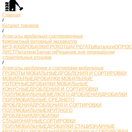
Главная
/
Каталог товаров
/
Агрегаты дробильно-сортировочные
Компактный роторный экскаватор
КРЭ-400
ДРОБИЛКИ
ГРОХОТЫ
АГРЕГАТЫ
Каталоги
ОПРО
ЛИСТ
Питатели
Запчасти
Решения для переработки
строительных отходов
/
Агрегаты дробления и сортировки мобильные
ГРОХОТЫ МОБИЛЬНЫЕ
ДРОБЛЕНИЯ И СОРТИРОВКИ
МОБИЛЬНЫЕ
ДРОБИЛКИ МОБИЛЬНЫЕ
РОТОРНЫЕ
ДРОБИЛКИ МОБИЛЬНЫЕ
КОНУСНЫЕ
ДРОБЛЕНИЯ И СОРТИРОВКИ
ПОЛУМОБИЛЬНЫЕМЕЛКОГО ДРОБЛЕНИЯ
ДРОБИЛКИ
ПОЛУМОБИЛЬНЫЕ СРЕДНЕГО
ДРОБЛЕНИЯ
ДРОБЛЕНИЯ И СОРТИРОВКИ
ПОЛУМОБИЛЬНЫЕКРУПНОГО
ДРОБЛЕНИЯ
ДРОБИЛКИ
СТАЦИОНАРНЫЕ
СОРТИРОВКИ
ПОЛУМОБИЛЬНЫЕ
ДРОБИЛКИ СТАЦИОНАРНЫЕ
КРУПНОГО ДРОБЛЕНИЯ
ДРОБЛЕНИЯ И СОРТИРОВКИ