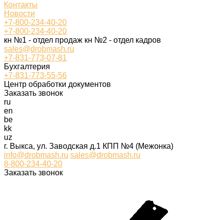
Контакты
Новости
+7-800-234-40-20
+7-800-234-40-20
кн №1 - отдел продаж кн №2 - отдел кадров
sales@drobmash.ru
+7-831-773-07-81
Бухгалтерия
+7-831-773-55-56
Центр обработки документов
Заказать звонок
ru
en
be
kk
uz
г. Выкса, ул. Заводская д.1 КПП №4 (Межонка)
info@drobmash.ru
sales@drobmash.ru
8-800-234-40-20
Заказать звонок