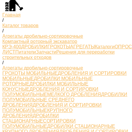
Главная
/
Каталог товаров
/
Агрегаты дробильно-сортировочные
Компактный роторный экскаватор
КРЭ-400
ДРОБИЛКИ
ГРОХОТЫ
АГРЕГАТЫ
Каталоги
ОПРО
ЛИСТ
Питатели
Запчасти
Решения для переработки
строительных отходов
/
Агрегаты дробильно-сортировочные
ГРОХОТЫ МОБИЛЬНЫЕ
ДРОБЛЕНИЯ И СОРТИРОВКИ
МОБИЛЬНЫЕ
ДРОБИЛКИ МОБИЛЬНЫЕ
РОТОРНЫЕ
ДРОБИЛКИ МОБИЛЬНЫЕ
КОНУСНЫЕ
ДРОБЛЕНИЯ И СОРТИРОВКИ
ПОЛУМОБИЛЬНЫЕМЕЛКОГО ДРОБЛЕНИЯ
ДРОБИЛКИ
ПОЛУМОБИЛЬНЫЕ СРЕДНЕГО
ДРОБЛЕНИЯ
ДРОБЛЕНИЯ И СОРТИРОВКИ
ПОЛУМОБИЛЬНЫЕКРУПНОГО
ДРОБЛЕНИЯ
ДРОБИЛКИ
СТАЦИОНАРНЫЕ
СОРТИРОВКИ
ПОЛУМОБИЛЬНЫЕ
ДРОБИЛКИ СТАЦИОНАРНЫЕ
КРУПНОГО ДРОБЛЕНИЯ
ДРОБЛЕНИЯ И СОРТИРОВКИ