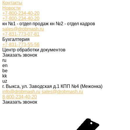
Контакты
Новости
+7-800-234-40-20
+7-800-234-40-20
кн №1 - отдел продаж кн №2 - отдел кадров
sales@drobmash.ru
+7-831-773-07-81
Бухгалтерия
+7-831-773-55-56
Центр обработки документов
Заказать звонок
ru
en
be
kk
uz
г. Выкса, ул. Заводская д.1 КПП №4 (Межонка)
info@drobmash.ru
sales@drobmash.ru
8-800-234-40-20
Заказать звонок