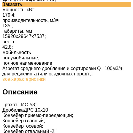
Заказать
мощность, кВт
179.4;
производительность, м3/ч
135 ;
габариты, мм
15920x29647x7537;
вес, т
42,8;
мобильность
полумобильные;
полное наименование
Агрегат среднего дробления и сортировки Q= 100м3/ч
для рециклинга (или осадочных пород) ;
все характеристики
Описание
Грохот ГИС-53;
ДробилкаДРС 10х10
Конвейер приемо-передающий;
Конвейер главный;
Конвейер осевой;
Конвейер отвальный -2;