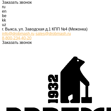
Заказать звонок
ru
en
be
kk
uz
г. Выкса, ул. Заводская д.1 КПП №4 (Межонка)
info@drobmash.ru
sales@drobmash.ru
8-800-234-40-20
Заказать звонок