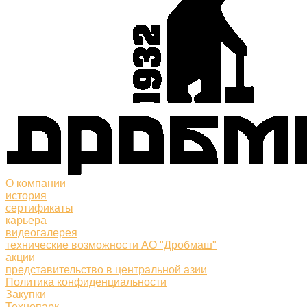
О компании
история
сертификаты
карьера
видеогалерея
технические возможности АО "Дробмаш"
акции
представительство в центральной азии
Политика конфиденциальности
Закупки
Технопарк