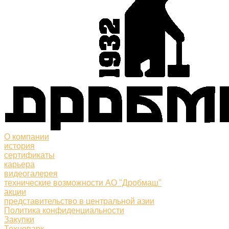
О компании
история
сертификаты
карьера
видеогалерея
технические возможности АО "Дробмаш"
акции
представительство в центральной азии
Политика конфиденциальности
Закупки
Технопарк