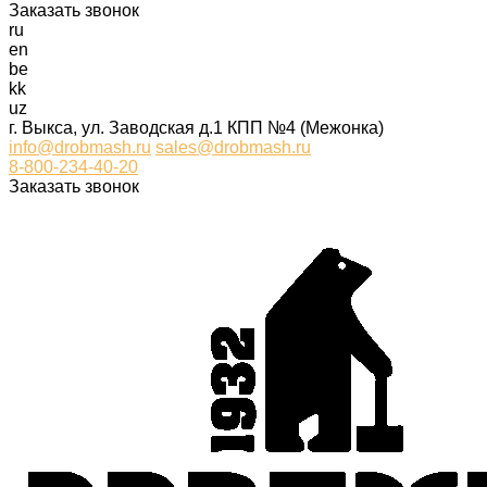
Заказать звонок
ru
en
be
kk
uz
г. Выкса, ул. Заводская д.1 КПП №4 (Межонка)
info@drobmash.ru
sales@drobmash.ru
8-800-234-40-20
Заказать звонок