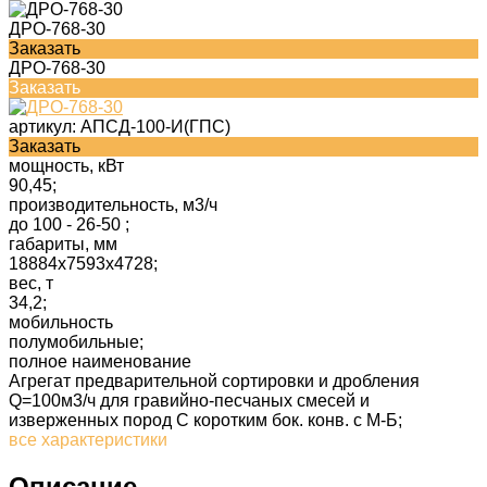
ДРО-768-30
Заказать
ДРО-768-30
Заказать
артикул:
АПСД-100-И(ГПС)
Заказать
мощность, кВт
90,45;
производительность, м3/ч
до 100 - 26-50 ;
габариты, мм
18884x7593x4728;
вес, т
34,2;
мобильность
полумобильные;
полное наименование
Агрегат предварительной сортировки и дробления
Q=100м3/ч для гравийно-песчаных смесей и
изверженных пород С коротким бок. конв. с М-Б;
все характеристики
Описание