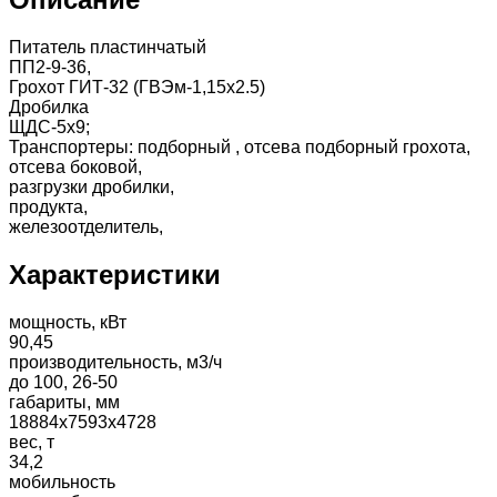
Питатель пластинчатый
ПП2-9-36,
Грохот ГИТ-32 (ГВЭм-1,15х2.5)
Дробилка
ЩДС-5х9;
Транспортеры: подборный , отсева подборный грохота,
отсева боковой,
разгрузки дробилки,
продукта,
железоотделитель,
Характеристики
мощность, кВт
90,45
производительность, м3/ч
до 100, 26-50
габариты, мм
18884x7593x4728
вес, т
34,2
мобильность