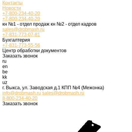
Контакты
Новости
+7-800-234-40-20
+7-800-234-40-20
кн №1 - отдел продаж кн №2 - отдел кадров
sales@drobmash.ru
+7-831-773-07-81
Бухгалтерия
+7-831-773-55-56
Центр обработки документов
Заказать звонок
ru
en
be
kk
uz
г. Выкса, ул. Заводская д.1 КПП №4 (Межонка)
info@drobmash.ru
sales@drobmash.ru
8-800-234-40-20
Заказать звонок