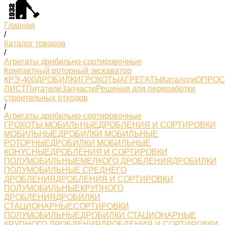
Главная
/
Каталог товаров
/
Агрегаты дробильно-сортировочные
Компактный роторный экскаватор
КРЭ-400
ДРОБИЛКИ
ГРОХОТЫ
АГРЕГАТЫ
Каталоги
ОПРО
ЛИСТ
Питатели
Запчасти
Решения для переработки
строительных отходов
/
Агрегаты дробильно-сортировочные
ГРОХОТЫ МОБИЛЬНЫЕ
ДРОБЛЕНИЯ И СОРТИРОВКИ
МОБИЛЬНЫЕ
ДРОБИЛКИ МОБИЛЬНЫЕ
РОТОРНЫЕ
ДРОБИЛКИ МОБИЛЬНЫЕ
КОНУСНЫЕ
ДРОБЛЕНИЯ И СОРТИРОВКИ
ПОЛУМОБИЛЬНЫЕМЕЛКОГО ДРОБЛЕНИЯ
ДРОБИЛКИ
ПОЛУМОБИЛЬНЫЕ СРЕДНЕГО
ДРОБЛЕНИЯ
ДРОБЛЕНИЯ И СОРТИРОВКИ
ПОЛУМОБИЛЬНЫЕКРУПНОГО
ДРОБЛЕНИЯ
ДРОБИЛКИ
СТАЦИОНАРНЫЕ
СОРТИРОВКИ
ПОЛУМОБИЛЬНЫЕ
ДРОБИЛКИ СТАЦИОНАРНЫЕ
КРУПНОГО ДРОБЛЕНИЯ
ДРОБЛЕНИЯ И СОРТИРОВКИ