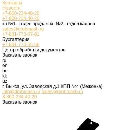
Контакты
Новости
+7-800-234-40-20
+7-800-234-40-20
кн №1 - отдел продаж кн №2 - отдел кадров
sales@drobmash.ru
+7-831-773-07-81
Бухгалтерия
+7-831-773-55-56
Центр обработки документов
Заказать звонок
ru
en
be
kk
uz
г. Выкса, ул. Заводская д.1 КПП №4 (Межонка)
info@drobmash.ru
sales@drobmash.ru
8-800-234-40-20
Заказать звонок