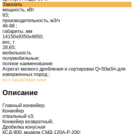
Заказать
мощность, кВт
93;
производительность, м3/ч
46-88 ;
габариты, мм
14150x9350x4850;
вес, т
28,65;
мобильность
полумобильные;
полное наименование
Агрегат мелкого дробления и сортировки Q=50м3/ч для
изверженных пород ;
все характеристики
Описание
Главный конвейер;
Конвейер
отвальный х3;
Конвейер возвратный;
Дробилка конусная
КСД-900, модели СМД-120А-Р-200;