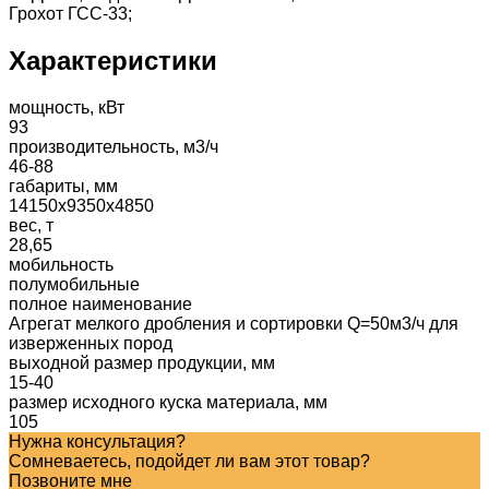
Грохот ГСС-33;
Характеристики
мощность, кВт
93
производительность, м3/ч
46-88
габариты, мм
14150x9350x4850
вес, т
28,65
мобильность
полумобильные
полное наименование
Агрегат мелкого дробления и сортировки Q=50м3/ч для
изверженных пород
выходной размер продукции, мм
15-40
размер исходного куска материала, мм
105
Нужна консультация?
Сомневаетесь, подойдет ли вам этот товар?
Позвоните мне