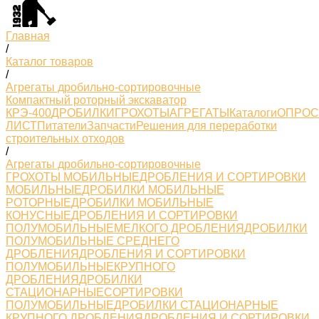
Главная
/
Каталог товаров
/
Агрегаты дробильно-сортировочные
Компактный роторный экскаватор
КРЭ-400
ДРОБИЛКИ
ГРОХОТЫ
АГРЕГАТЫ
Каталоги
ОПРО
ЛИСТ
Питатели
Запчасти
Решения для переработки
строительных отходов
/
Агрегаты дробильно-сортировочные
ГРОХОТЫ МОБИЛЬНЫЕ
ДРОБЛЕНИЯ И СОРТИРОВКИ
МОБИЛЬНЫЕ
ДРОБИЛКИ МОБИЛЬНЫЕ
РОТОРНЫЕ
ДРОБИЛКИ МОБИЛЬНЫЕ
КОНУСНЫЕ
ДРОБЛЕНИЯ И СОРТИРОВКИ
ПОЛУМОБИЛЬНЫЕМЕЛКОГО ДРОБЛЕНИЯ
ДРОБИЛКИ
ПОЛУМОБИЛЬНЫЕ СРЕДНЕГО
ДРОБЛЕНИЯ
ДРОБЛЕНИЯ И СОРТИРОВКИ
ПОЛУМОБИЛЬНЫЕКРУПНОГО
ДРОБЛЕНИЯ
ДРОБИЛКИ
СТАЦИОНАРНЫЕ
СОРТИРОВКИ
ПОЛУМОБИЛЬНЫЕ
ДРОБИЛКИ СТАЦИОНАРНЫЕ
КРУПНОГО ДРОБЛЕНИЯ
ДРОБЛЕНИЯ И СОРТИРОВКИ