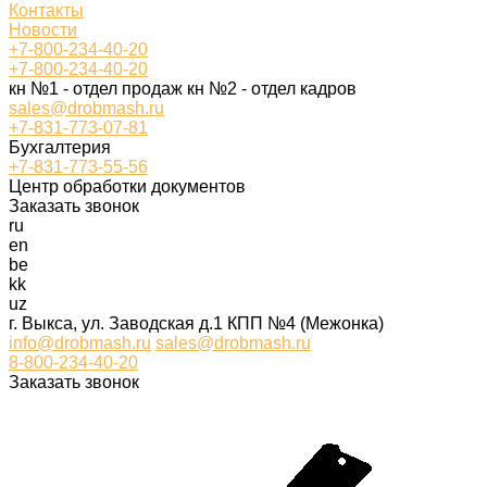
Контакты
Новости
+7-800-234-40-20
+7-800-234-40-20
кн №1 - отдел продаж кн №2 - отдел кадров
sales@drobmash.ru
+7-831-773-07-81
Бухгалтерия
+7-831-773-55-56
Центр обработки документов
Заказать звонок
ru
en
be
kk
uz
г. Выкса, ул. Заводская д.1 КПП №4 (Межонка)
info@drobmash.ru
sales@drobmash.ru
8-800-234-40-20
Заказать звонок