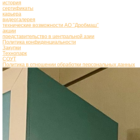
история
сертификаты
карьера
видеогалерея
технические возможности АО "Дробмаш"
акции
представительство в центральной азии
Политика конфиденциальности
Закупки
Технопарк
СОУТ
Политика в отношении обработки персональных данных