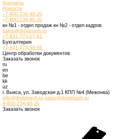
Контакты
Новости
+7-800-234-40-20
+7-800-234-40-20
кн №1 - отдел продаж кн №2 - отдел кадров
sales@drobmash.ru
+7-831-773-07-81
Бухгалтерия
+7-831-773-55-56
Центр обработки документов
Заказать звонок
ru
en
be
kk
uz
г. Выкса, ул. Заводская д.1 КПП №4 (Межонка)
info@drobmash.ru
sales@drobmash.ru
8-800-234-40-20
Заказать звонок